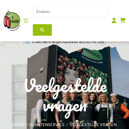
Veelgestelde
vragen
HOME
/
KLANTENSERVICE
/
VEELGESTELDE VRAGEN