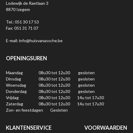
Lodewijk de Raetlaan 3
8870 Izegem
Tel.: 051 30 17 53
Fax: 051 31 71 07
E-mail: info@huisvanassche.be
OPENINGSUREN
Maandag
08u30 tot 12u30
gesloten
Dinsdag
08u30 tot 12u30
gesloten
Woensdag
08u30 tot 12u30
gesloten
Donderdag
08u30 tot 12u30
gesloten
Vrijdag
08u30 tot 12u30
14u tot 17u30
Zaterdag
08u30 tot 12u30
14u tot 17u30
Zon- en feestdagen
Gesloten
KLANTENSERVICE
VOORWAARDEN