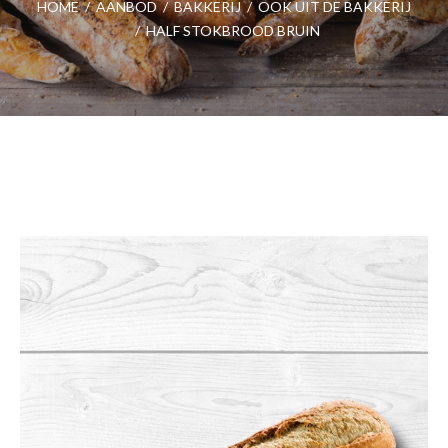
HOME
/
AANBOD
/
BAKKERIJ
/
OOK UIT DE BAKKERIJ
/
HALF STOKBROOD BRUIN