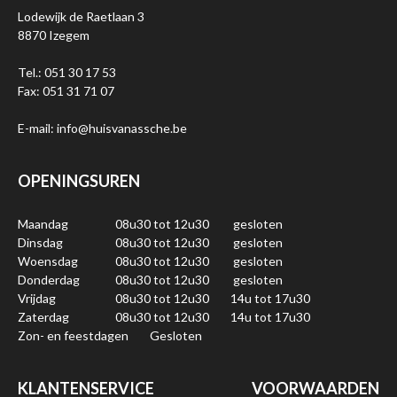
Lodewijk de Raetlaan 3
8870 Izegem
Tel.: 051 30 17 53
Fax: 051 31 71 07
E-mail: info@huisvanassche.be
OPENINGSUREN
Maandag
08u30 tot 12u30
gesloten
Dinsdag
08u30 tot 12u30
gesloten
Woensdag
08u30 tot 12u30
gesloten
Donderdag
08u30 tot 12u30
gesloten
Vrijdag
08u30 tot 12u30
14u tot 17u30
Zaterdag
08u30 tot 12u30
14u tot 17u30
Zon- en feestdagen
Gesloten
KLANTENSERVICE
VOORWAARDEN