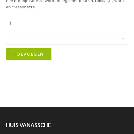
Een broodje Boursin wordt belegd met boursin, tomaat,ei, wortel
en cressonette.
TOEVOEGEN
HUIS VANASSCHE