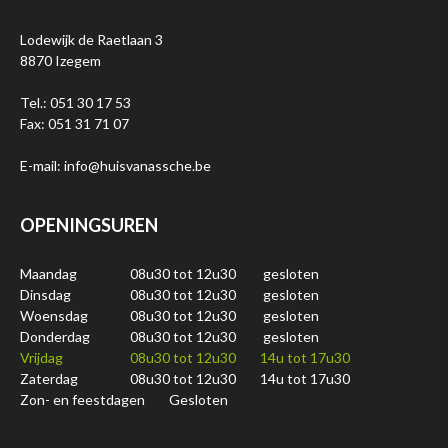
Lodewijk de Raetlaan 3
8870 Izegem
Tel.: 051 30 17 53
Fax: 051 31 71 07
E-mail: info@huisvanassche.be
OPENINGSUREN
Maandag
08u30 tot 12u30
gesloten
Dinsdag
08u30 tot 12u30
gesloten
Woensdag
08u30 tot 12u30
gesloten
Donderdag
08u30 tot 12u30
gesloten
Vrijdag
08u30 tot 12u30
14u tot 17u30
Zaterdag
08u30 tot 12u30
14u tot 17u30
Zon- en feestdagen
Gesloten