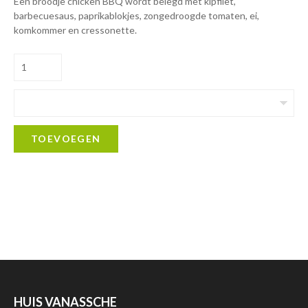
Een broodje chicken BBQ wordt belegd met kipfilet,
barbecuesaus, paprikablokjes, zongedroogde tomaten, ei,
komkommer en cressonette.
TOEVOEGEN
HUIS VANASSCHE