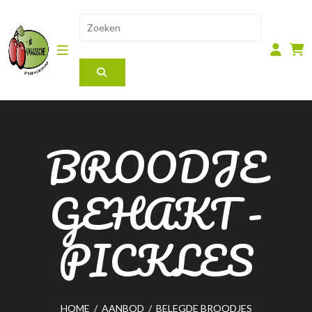
BROODJE
GEHAKT -
PICKLES
HOME
/
AANBOD
/
BELEGDE BROODJES