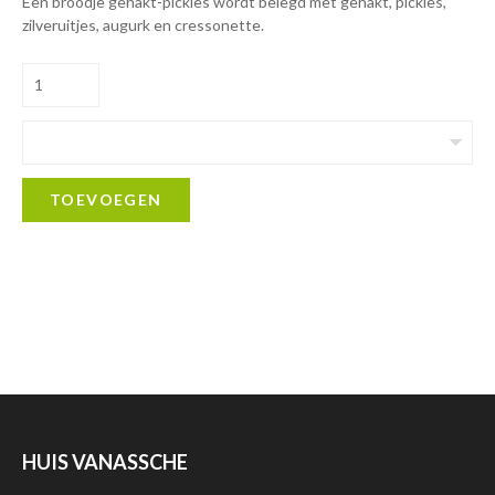
Een broodje gehakt-pickles wordt belegd met gehakt, pickles,
zilveruitjes, augurk en cressonette.
TOEVOEGEN
HUIS VANASSCHE