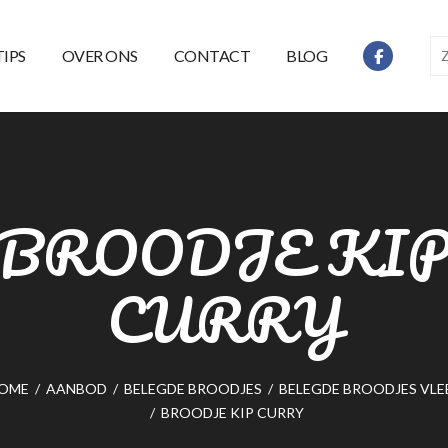
TIPS
OVER ONS
CONTACT
BLOG
BROODJE KI
CURRY
OME
/
AANBOD
/
BELEGDE BROODJES
/
BELEGDE BROODJES VLE
/
BROODJE KIP CURRY