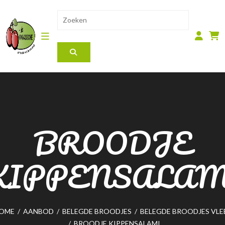
BROODJE
KIPPENSALAM
OME
/
AANBOD
/
BELEGDE BROODJES
/
BELEGDE BROODJES VLE
/
BROODJE KIPPENSALAMI