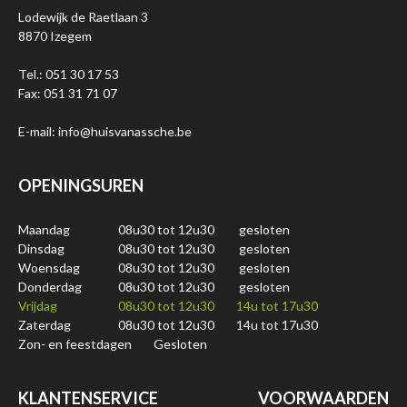
Lodewijk de Raetlaan 3
8870 Izegem
Tel.: 051 30 17 53
Fax: 051 31 71 07
E-mail: info@huisvanassche.be
OPENINGSUREN
Maandag
08u30 tot 12u30
gesloten
Dinsdag
08u30 tot 12u30
gesloten
Woensdag
08u30 tot 12u30
gesloten
Donderdag
08u30 tot 12u30
gesloten
Vrijdag
08u30 tot 12u30
14u tot 17u30
Zaterdag
08u30 tot 12u30
14u tot 17u30
Zon- en feestdagen
Gesloten
KLANTENSERVICE
VOORWAARDEN