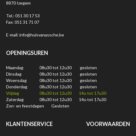
8870 Izegem
Tel.: 051 30 17 53
Fax: 051 31 71 07
E-mail: info@huisvanassche.be
OPENINGSUREN
Maandag
08u30 tot 12u30
gesloten
Dinsdag
08u30 tot 12u30
gesloten
Woensdag
08u30 tot 12u30
gesloten
Donderdag
08u30 tot 12u30
gesloten
Vrijdag
08u30 tot 12u30
14u tot 17u30
Zaterdag
08u30 tot 12u30
14u tot 17u30
Zon- en feestdagen
Gesloten
KLANTENSERVICE
VOORWAARDEN