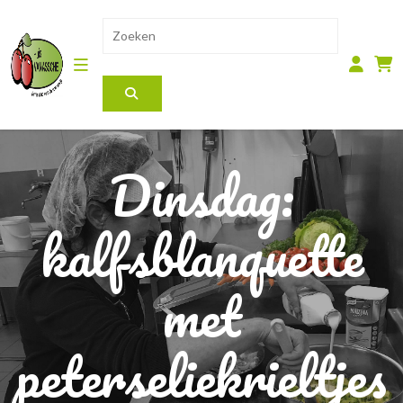
Dinsdag:
kalfsblanquette
met
peterseliekrieltjes