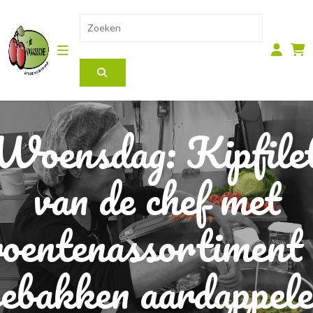
Woensdag: Kipfile
van de chef met
roentenassortiment 
ebakken aardappel