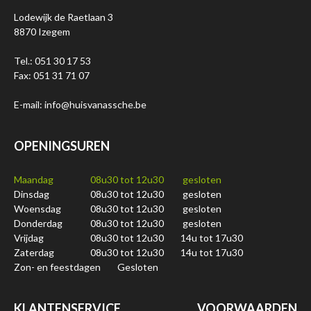
Lodewijk de Raetlaan 3
8870 Izegem
Tel.: 051 30 17 53
Fax: 051 31 71 07
E-mail: info@huisvanassche.be
OPENINGSUREN
Maandag
08u30 tot 12u30
gesloten
Dinsdag
08u30 tot 12u30
gesloten
Woensdag
08u30 tot 12u30
gesloten
Donderdag
08u30 tot 12u30
gesloten
Vrijdag
08u30 tot 12u30
14u tot 17u30
Zaterdag
08u30 tot 12u30
14u tot 17u30
Zon- en feestdagen
Gesloten
KLANTENSERVICE
VOORWAARDEN