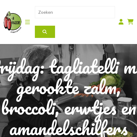
rijdag: tagliatelli m
gerookte zalm,
broccoli, erwtjes en
amandelschilfers