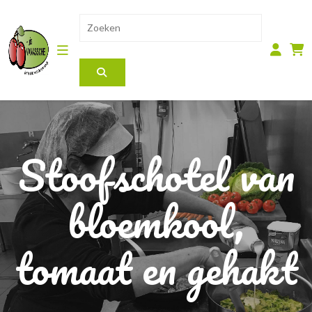
Stoofschotel van
bloemkool,
tomaat en gehakt