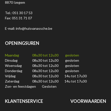
8870 Izegem
Tel.: 051 30 17 53
Fax: 051 31 71 07
E-mail: info@huisvanassche.be
OPENINGSUREN
Maandag
08u30 tot 12u30
gesloten
Dinsdag
08u30 tot 12u30
gesloten
Woensdag
08u30 tot 12u30
gesloten
Donderdag
08u30 tot 12u30
gesloten
Vrijdag
08u30 tot 12u30
14u tot 17u30
Zaterdag
08u30 tot 12u30
14u tot 17u30
Zon- en feestdagen
Gesloten
KLANTENSERVICE
VOORWAARDEN