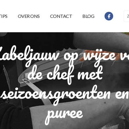
TIPS
OVER ONS
CONTACT
BLOG
abeljauw op wijze v
de chef met
seizoensgroenten en
puree