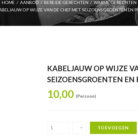
HOME
/
AANBOD
/
BEREIDE GERECHTEN
/
WARME GERECHTEN
ABELJAUW OP WIJZE VAN DE CHEF MET SEIZOENSGROENTEN EN P
KABELJAUW OP WIJZE V
SEIZOENSGROENTEN EN 
10,00
(Persoon)
TOEVOEGEN