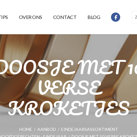
TIPS
OVER ONS
CONTACT
BLOG
DOOSJE MET 1
VERSE
KROKETJES
HOME
/
AANBOD
/
EINDEJAARSASSORTIMENT
HOOFDGERECHTEN - EINDEJAAR
/
DOOSJE MET 10 VERSE KROKET