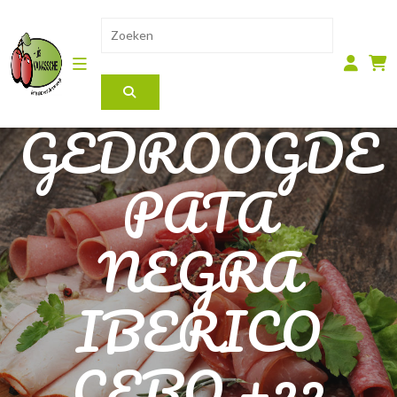
GEDROOGDE
PATA
NEGRA
IBERICO
CEBO +22