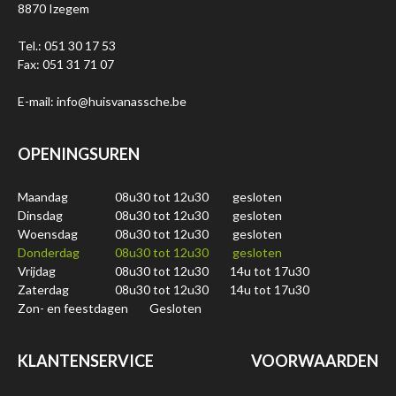
8870 Izegem
Tel.: 051 30 17 53
Fax: 051 31 71 07
E-mail: info@huisvanassche.be
OPENINGSUREN
Maandag
08u30 tot 12u30
gesloten
Dinsdag
08u30 tot 12u30
gesloten
Woensdag
08u30 tot 12u30
gesloten
Donderdag
08u30 tot 12u30
gesloten
Vrijdag
08u30 tot 12u30
14u tot 17u30
Zaterdag
08u30 tot 12u30
14u tot 17u30
Zon- en feestdagen
Gesloten
KLANTENSERVICE
VOORWAARDEN