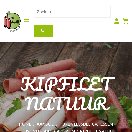
KIPFILET
NATUUR
HOME
/
AANBOD
/
FIJNE VLEESDELICATESSEN
/
FIJNE VLEESDELICATESSEN
/
KIPFILET NATUUR