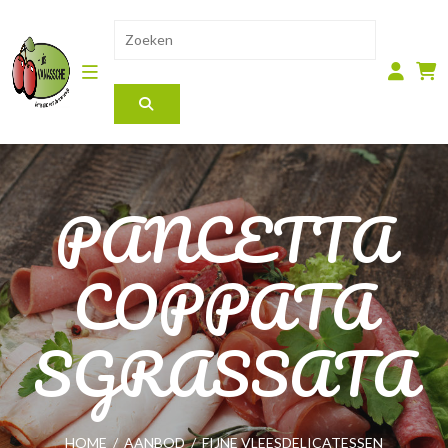
PANCETTA
COPPATA
SGRASSATA
HOME
/
AANBOD
/
FIJNE VLEESDELICATESSEN