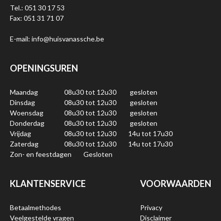
Tel.: 051 30 17 53
Fax: 051 31 71 07
E-mail: info@huisvanassche.be
OPENINGSUREN
Maandag
08u30 tot 12u30
gesloten
Dinsdag
08u30 tot 12u30
gesloten
Woensdag
08u30 tot 12u30
gesloten
Donderdag
08u30 tot 12u30
gesloten
Vrijdag
08u30 tot 12u30
14u tot 17u30
Zaterdag
08u30 tot 12u30
14u tot 17u30
Zon- en feestdagen
Gesloten
KLANTENSERVICE
VOORWAARDEN
Betaalmethodes
Privacy
Veelgestelde vragen
Disclaimer