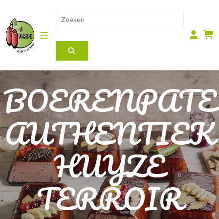
BOERENPATE
AUTHENTIEK
HUYZE
TERROIR