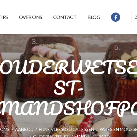
TIPS
OVER ONS
CONTACT
BLOG
OUDERWETS
ST-
MANDSHOFP
HOME
/
AANBOD
/
FIJNE VLEESDELICATESSEN
/
PATÉS EN MOUSS
/
OUDERWETSE ST- AMANDSHOFPATE