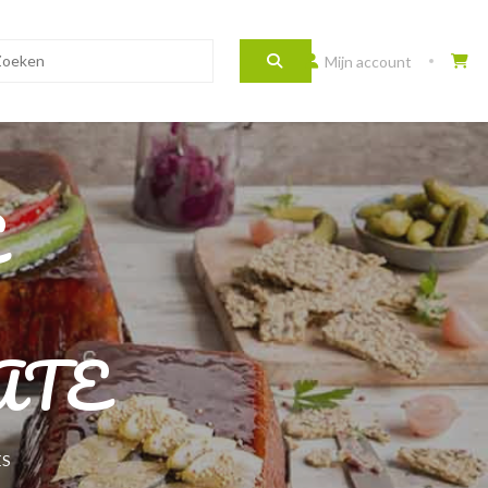
Mijn account
E
ATE
ES