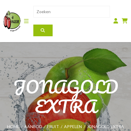
JONAGOLD
EXTRA
HOME
/
AANBOD
/
FRUIT
/
APPELEN
/
JONAGOLD EXTRA