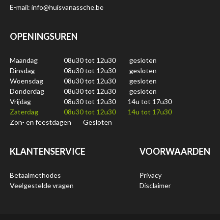
E-mail: info@huisvanassche.be
OPENINGSUREN
Maandag
08u30 tot 12u30
gesloten
Dinsdag
08u30 tot 12u30
gesloten
Woensdag
08u30 tot 12u30
gesloten
Donderdag
08u30 tot 12u30
gesloten
Vrijdag
08u30 tot 12u30
14u tot 17u30
Zaterdag
08u30 tot 12u30
14u tot 17u30
Zon- en feestdagen
Gesloten
KLANTENSERVICE
VOORWAARDEN
Betaalmethodes
Privacy
Veelgestelde vragen
Disclaimer