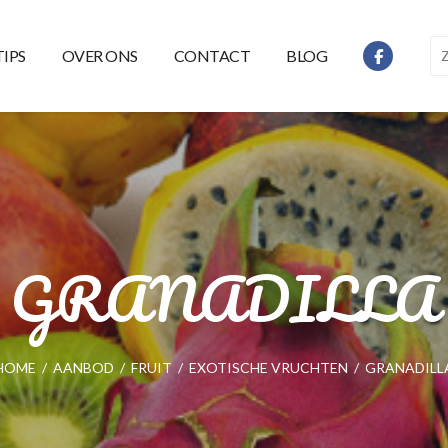
TIPS
OVER ONS
CONTACT
BLOG
GRANADILLA
HOME
/
AANBOD
/
FRUIT
/
EXOTISCHE VRUCHTEN
/
GRANADILL