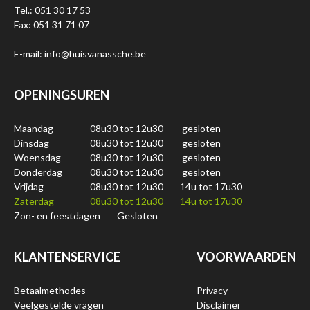
Tel.: 051 30 17 53
Fax: 051 31 71 07
E-mail: info@huisvanassche.be
OPENINGSUREN
Maandag
08u30 tot 12u30
gesloten
Dinsdag
08u30 tot 12u30
gesloten
Woensdag
08u30 tot 12u30
gesloten
Donderdag
08u30 tot 12u30
gesloten
Vrijdag
08u30 tot 12u30
14u tot 17u30
Zaterdag
08u30 tot 12u30
14u tot 17u30
Zon- en feestdagen
Gesloten
KLANTENSERVICE
VOORWAARDEN
Betaalmethodes
Privacy
Veelgestelde vragen
Disclaimer