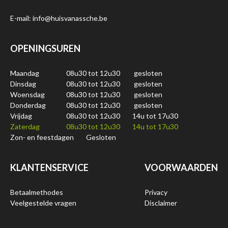
E-mail: info@huisvanassche.be
OPENINGSUREN
Maandag
08u30 tot 12u30
gesloten
Dinsdag
08u30 tot 12u30
gesloten
Woensdag
08u30 tot 12u30
gesloten
Donderdag
08u30 tot 12u30
gesloten
Vrijdag
08u30 tot 12u30
14u tot 17u30
Zaterdag
08u30 tot 12u30
14u tot 17u30
Zon- en feestdagen
Gesloten
KLANTENSERVICE
VOORWAARDEN
Betaalmethodes
Privacy
Veelgestelde vragen
Disclaimer