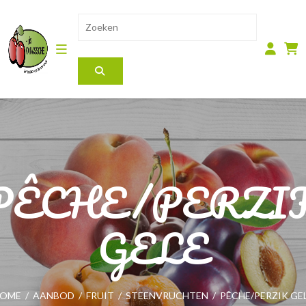
PÊCHE/PERZI
GELE
OME
/
AANBOD
/
FRUIT
/
STEENVRUCHTEN
/
PÊCHE/PERZIK GE