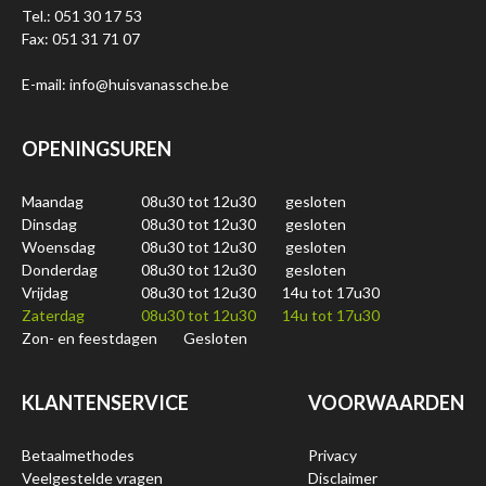
Tel.: 051 30 17 53
Fax: 051 31 71 07
E-mail: info@huisvanassche.be
OPENINGSUREN
Maandag
08u30 tot 12u30
gesloten
Dinsdag
08u30 tot 12u30
gesloten
Woensdag
08u30 tot 12u30
gesloten
Donderdag
08u30 tot 12u30
gesloten
Vrijdag
08u30 tot 12u30
14u tot 17u30
Zaterdag
08u30 tot 12u30
14u tot 17u30
Zon- en feestdagen
Gesloten
KLANTENSERVICE
VOORWAARDEN
Betaalmethodes
Privacy
Veelgestelde vragen
Disclaimer