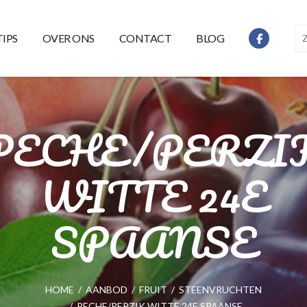
TIPS
OVER ONS
CONTACT
BLOG
PECHE/PERZI
WITTE 24E
SPAANSE
HOME
/
AANBOD
/
FRUIT
/
STEENVRUCHTEN
/
PECHE/PERZIK WITTE 24E SPAANSE