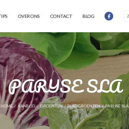
TIPS
OVER ONS
CONTACT
BLOG
PARIJSE SLA
HOME
/
AANBOD
/
GROENTEN
/
BLADGROENTEN
/
PARIJSE SLA