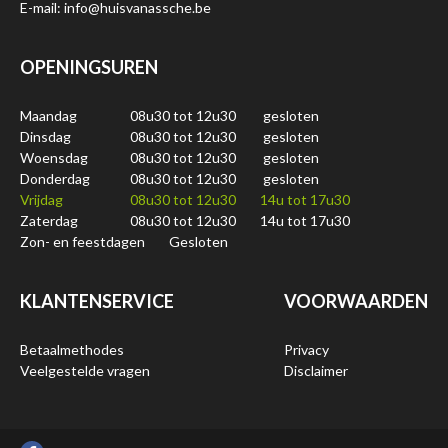
E-mail: info@huisvanassche.be
OPENINGSUREN
Maandag
08u30 tot 12u30
gesloten
Dinsdag
08u30 tot 12u30
gesloten
Woensdag
08u30 tot 12u30
gesloten
Donderdag
08u30 tot 12u30
gesloten
Vrijdag
08u30 tot 12u30
14u tot 17u30
Zaterdag
08u30 tot 12u30
14u tot 17u30
Zon- en feestdagen
Gesloten
KLANTENSERVICE
VOORWAARDEN
Betaalmethodes
Privacy
Veelgestelde vragen
Disclaimer