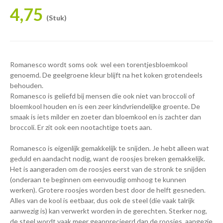
4,75
(Stuk)
Romanesco wordt soms ook wel een torentjesbloemkool
genoemd. De geelgroene kleur blijft na het koken grotendeels
behouden.
Romanesco is geliefd bij mensen die ook niet van broccoli of
bloemkool houden en is een zeer kindvriendelijke groente. De
smaak is iets milder en zoeter dan bloemkool en is zachter dan
broccoli. Er zit ook een nootachtige toets aan.
Romanesco is eigenlijk gemakkelijk te snijden. Je hebt alleen wat
geduld en aandacht nodig, want de roosjes breken gemakkelijk.
Het is aangeraden om de roosjes eerst van de stronk te snijden
(onderaan te beginnen om eenvoudig omhoog te kunnen
werken). Grotere roosjes worden best door de helft gesneden.
Alles van de kool is eetbaar, dus ook de steel (die vaak talrijk
aanwezig is) kan verwerkt worden in de gerechten. Sterker nog,
de steel wordt vaak meer geapprecieerd dan de roosjes, aangezie