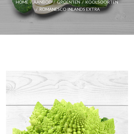
HOME
/
AANBOD
/
GROENTEN
/
KOOLSOORTEN
/
ROMANESCO INLANDS EXTRA