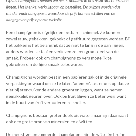
Opvulchampignons hebben we niet standaard in ons assortiment kruiden
liggen. Het is enkel verkrijgbaar op bestelling. De prijzen worden dus
minder vaak aangepast, waardoor de prijs kan verschillen van de
aangegeven prijs op onze website.
Een champignon is eigelijk een eetbare schimmel. Ze kunnen
zowel rauw, gebakken, gekookt of gefrituurd gegeten worden. Bij
het bakken is het belangrijk dat ze niet te lang in de pan liggen,
anders worden ze taai en verliezen ze een groot deel van de
smaak. Probeer ook om champignons zo vers mogelijk te
gebruiken om de fijne smaak te bewaren.
Champignons worden best in een papieren zak of in de originele
verpakking bewaard om ze te laten "ademen". Let er ook op dat ze
niet bij sterkruikende andere groenten liggen, want ze nemen
gemakkelijk geuren over. Ook bij fruit blijven ze beter weg, want
in de buurt van fruit verouderen ze sneller.
Champignons bestaan grotendeels uit water, maar zijn daarnaast
ook een grote bron van mineralen en eiwitten.
De meest geconsumeerde champignons zijn de witte én bruine