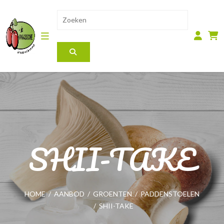
SHII-TAKE
HOME
/
AANBOD
/
GROENTEN
/
PADDENSTOELEN
/
SHII-TAKE