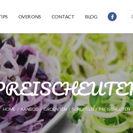
TIPS
OVER ONS
CONTACT
BLOG
PREISCHEUTE
HOME
/
AANBOD
/
GROENTEN
/
SCHEUTEN
/
PREISCHEUTEN