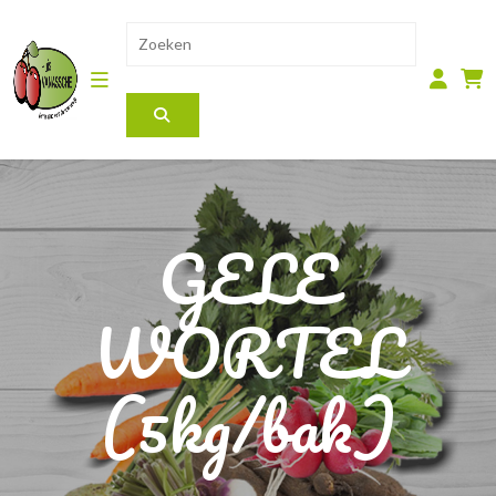
GELE
WORTEL
(5kg/bak)