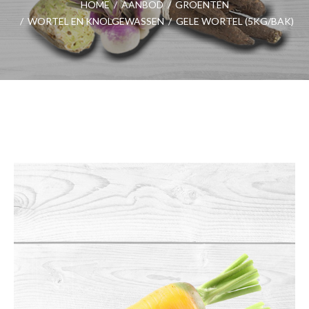
HOME
/
AANBOD
/
GROENTEN
/
WORTEL EN KNOLGEWASSEN
/
GELE WORTEL (5KG/BAK)