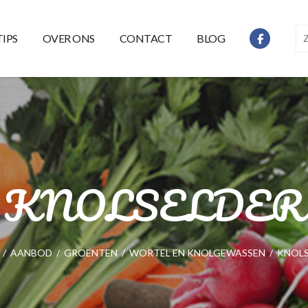
TIPS
OVER ONS
CONTACT
BLOG
KNOLSELDER
/
AANBOD
/
GROENTEN
/
WORTEL EN KNOLGEWASSEN
/
KNOLS