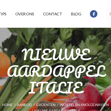
TIPS
OVER ONS
CONTACT
BLOG
NIEUWE
AARDAPPEL
ITALIE
HOME
/
AANBOD
/
GROENTEN
/
WORTEL EN KNOLGEWASSEN
/
NIEUWE AARDAPPEL ITALIE