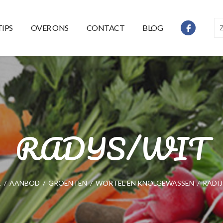
TIPS
OVER ONS
CONTACT
BLOG
RADIJS/WIT
E
/
AANBOD
/
GROENTEN
/
WORTEL EN KNOLGEWASSEN
/
RADIJ