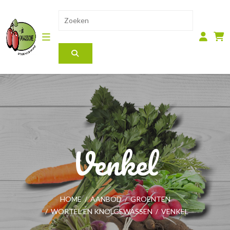
Venkel
HOME
/
AANBOD
/
GROENTEN
/
WORTEL EN KNOLGEWASSEN
/
VENKEL