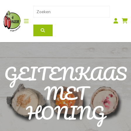
GEITENKAAS
MET
HONING