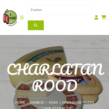
CHARLATAN
ROOD
HOME
/
AANBOD
/
KAAS
/
HALFHARDE KAZEN
/
CHARLATAN ROOD