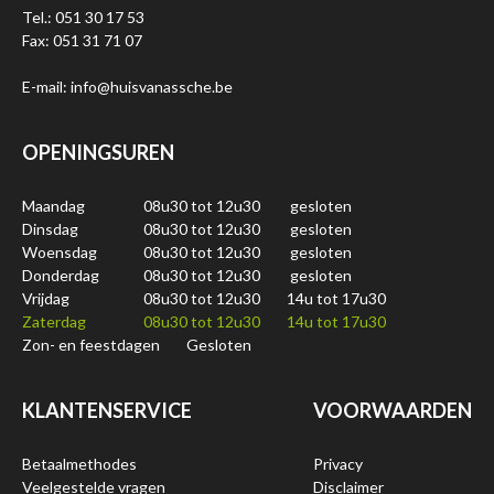
Tel.: 051 30 17 53
Fax: 051 31 71 07
E-mail: info@huisvanassche.be
OPENINGSUREN
Maandag
08u30 tot 12u30
gesloten
Dinsdag
08u30 tot 12u30
gesloten
Woensdag
08u30 tot 12u30
gesloten
Donderdag
08u30 tot 12u30
gesloten
Vrijdag
08u30 tot 12u30
14u tot 17u30
Zaterdag
08u30 tot 12u30
14u tot 17u30
Zon- en feestdagen
Gesloten
KLANTENSERVICE
VOORWAARDEN
Betaalmethodes
Privacy
Veelgestelde vragen
Disclaimer