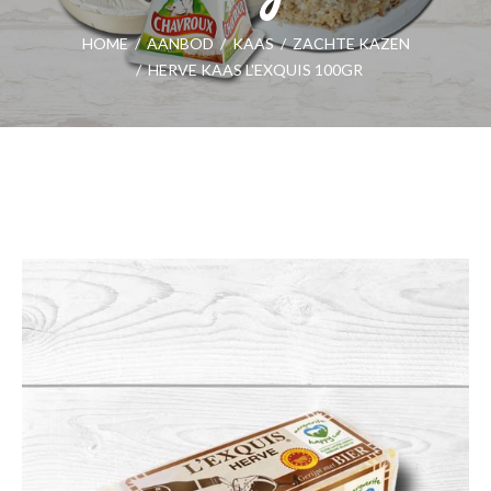
HOME
/
AANBOD
/
KAAS
/
ZACHTE KAZEN
/
HERVE KAAS L'EXQUIS 100GR