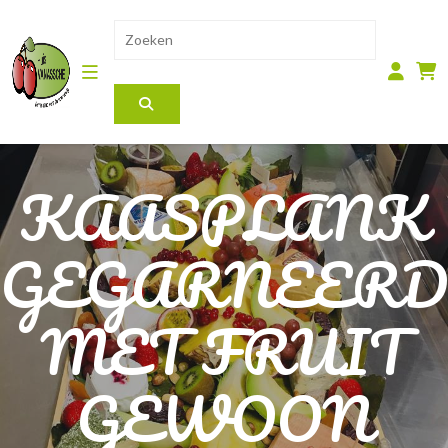
KAASPLANK
GEGARNEERD
MET FRUIT
GEWOON