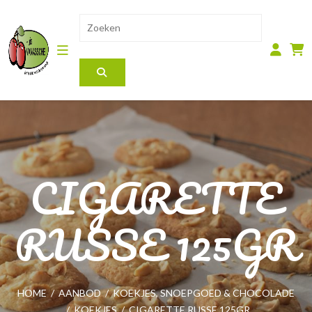
CIGARETTE
RUSSE 125GR
HOME
/
AANBOD
/
KOEKJES, SNOEPGOED & CHOCOLADE
/
KOEKJES
/
CIGARETTE RUSSE 125GR