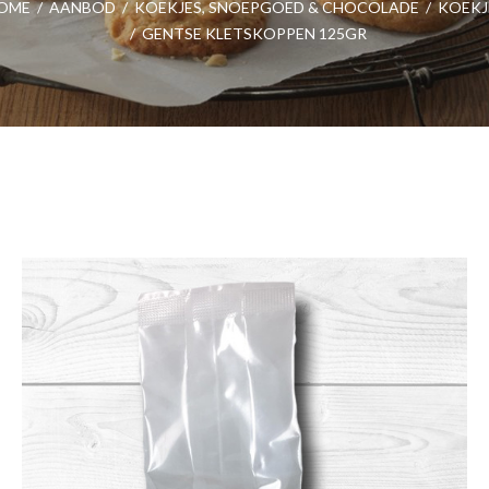
OME
/
AANBOD
/
KOEKJES, SNOEPGOED & CHOCOLADE
/
KOEKJ
/
GENTSE KLETSKOPPEN 125GR