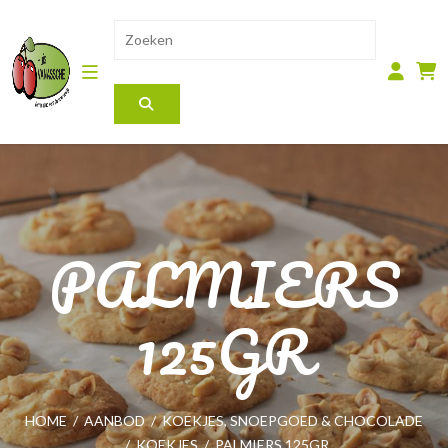
PALMIERS
125GR
HOME
/
AANBOD
/
KOEKJES, SNOEPGOED & CHOCOLADE
/
KOEKJES
/
PALMIERS 125GR