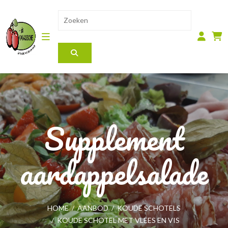
Supplement
aardappelsalade
HOME
/
AANBOD
/
KOUDE SCHOTELS
/
KOUDE SCHOTEL MET VLEES EN VIS