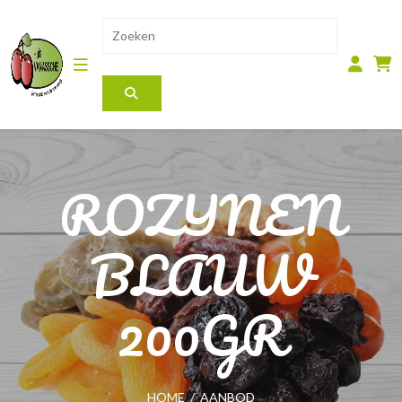
ROZIJNEN
BLAUW
200GR
HOME
/
AANBOD