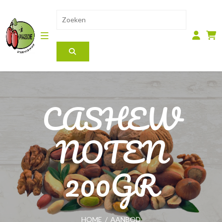
CASHEW
NOTEN
200GR
HOME
/
AANBOD