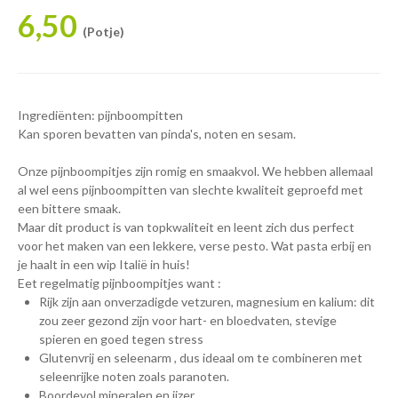
6,50
(Potje)
Ingrediënten: pijnboompitten
Kan sporen bevatten van pinda's, noten en sesam.
Onze pijnboompitjes zijn romig en smaakvol. We hebben allemaal
al wel eens pijnboompitten van slechte kwaliteit geproefd met
een bittere smaak.
Maar dit product is van topkwaliteit en leent zich dus perfect
voor het maken van een lekkere, verse pesto. Wat pasta erbij en
je haalt in een wip Italië in huis!
Eet regelmatig pijnboompitjes want :
Rijk zijn aan onverzadigde vetzuren, magnesium en kalium: dit
zou zeer gezond zijn voor hart- en bloedvaten, stevige
spieren en goed tegen stress
Glutenvrij en seleenarm , dus ideaal om te combineren met
seleenrijke noten zoals paranoten.
Boordevol mineralen en ijzer