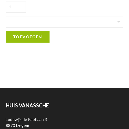
TOEVOEGEN
HUIS VANASSCHE
Lodewijk de Raetlaan 3
8870 Izegem