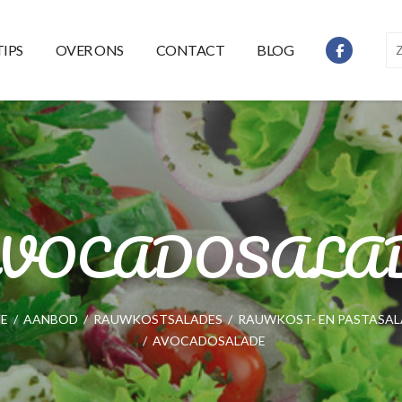
TIPS
OVER ONS
CONTACT
BLOG
VOCADOSALA
E
/
AANBOD
/
RAUWKOSTSALADES
/
RAUWKOST- EN PASTASAL
/
AVOCADOSALADE