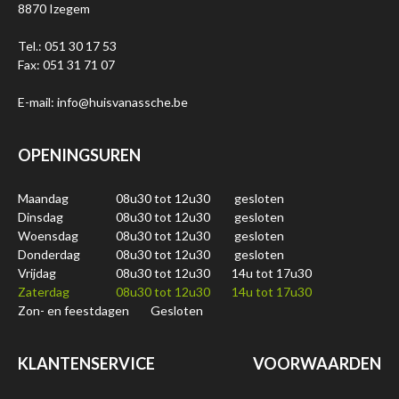
8870 Izegem
Tel.: 051 30 17 53
Fax: 051 31 71 07
E-mail: info@huisvanassche.be
OPENINGSUREN
Maandag
08u30 tot 12u30
gesloten
Dinsdag
08u30 tot 12u30
gesloten
Woensdag
08u30 tot 12u30
gesloten
Donderdag
08u30 tot 12u30
gesloten
Vrijdag
08u30 tot 12u30
14u tot 17u30
Zaterdag
08u30 tot 12u30
14u tot 17u30
Zon- en feestdagen
Gesloten
KLANTENSERVICE
VOORWAARDEN