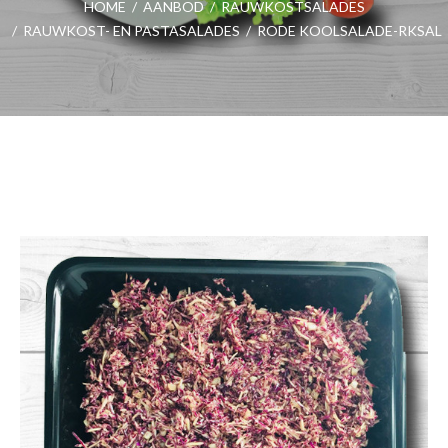
HOME
/
AANBOD
/
RAUWKOSTSALADES
/
RAUWKOST- EN PASTASALADES
/
RODE KOOLSALADE-RKSAL